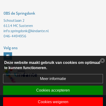
OBS de Springdonk
Schoutlaan 2
6114 MC Susteren
info.springdonk@kindante.nl
046-4494956
Volg ons
Deze website maakt gebruik van cookies om optimaal
te kunnen functioneren.
Meer informatie
Cookies accepteren
Powered by BasisOnline
Cookies weigeren