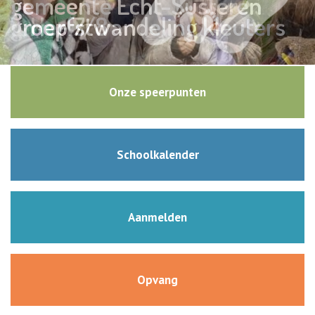
gemeente Echt-Susteren
groep 7/8
Herfstwandeling kleuters
Onze speerpunten
Schoolkalender
Aanmelden
Opvang