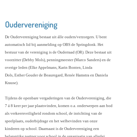
Oudervereniging
De Oudervereniging bestaat uit álle ouders/verzorgers. U bent
automatisch lid bij aanmelding op OBS de Springdonk. Het
bestuur van de vereniging is de Ouderraad (OR). Deze bestaat uit
voorzitter (Debby Mols), penningmeester (Marco Sanders) en de
overige leden (Elke Appelmans, Karin Bonten, Linda
Dols, Esther Gouder de Beauregard, Renée Hamstra en Daniela
Krause).
Tijdens de openbare vergaderingen van de Oudervereniging, die
7 á 8 keer per jaar plaatsvinden, komen o.a. onderwerpen aan bod
als verkeersveiligheid rondom school, de inrichting van de
speelplaats, ouderbijdrage en het welbevinden van onze
kinderen op school. Daarnaast is de Oudervereniging een
belangrijke partner voor school in de organisatie van allerlei