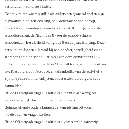
activiteiten voor onze kinderen.
De activiteiten waarbij jullie als ouders een grote rol spelen zijn
bijvoorbeeld de herfstviering, het Nationale Schoolontbijt,
Sinterklaas, de eindejaarsviering, carnaval, Koningsspelen, de
schoolfotograaf, de Nacht van 8 voor de schoolverlaters,
schoolreizen, het afscheid van groep 8 en de jaarafsluiting. Deze
activiteiten dragen allemaal bij aan de sfeer, gezelligheid en de
saamhorigheid op school. Bij veel van deze activiteiten is uw
hulp hard nodig en zeer welkom! U wordt tijdig geïnformeerd via
Isy, Klasbord en/of Facebook en (afhankelijk van de activiteit)
zijn er op school intekenlijsten, zodat u zich vervolgens kunt
aanmelden.
Bij de OR-vergaderingen is altijd een teamlid aanwezig om
zoveel mogelijk directe informatie uit te wisselen.
Belangstellende ouders kunnen de vergadering bijwonen,
meedenken en vragen stellen.
Bij de OR-vergaderingen is altijd een vast teamlid aanwezig